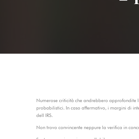
Numerose criticità che andrebbero approfondite leg
probabilistici. In caso affermativo, i margini di i
dell IRS.
Non trovo convincente neppure la verifica in concr