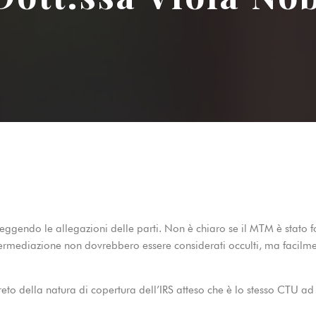
gendo le allegazioni delle parti. Non è chiaro se il MTM è stato forn
ntermediazione non dovrebbero essere considerati occulti, ma facilment
eto della natura di copertura dell’IRS atteso che è lo stesso CTU ad