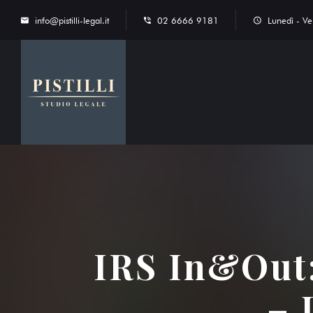
info@pistilli-legal.it
02 6666 9181
Lunedì - V
IRS In&Out:
– 