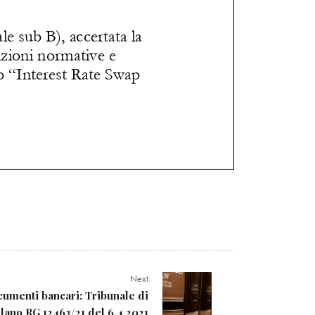
Next
umenti bancari: Tribunale di
lano RG 12463/21 del 6.4.2021