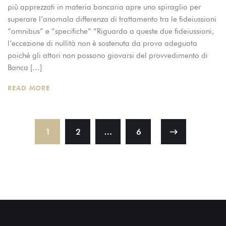
più apprezzati in materia bancaria apre uno spiraglio per
superare l’anomala differenza di trattamento tra le fideiussioni
“omnibus” e “specifiche” “Riguardo a queste due fideiussioni,
l’eccezione di nullità non è sostenuta da prova adeguata
poiché gli attori non possono giovarsi del provvedimento di
Banca […]
READ MORE
1
2
…
6